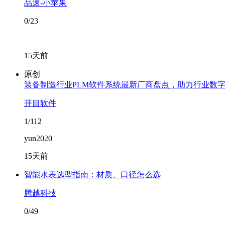
品速-小苹果
0/23
15天前
原创
装备制造行业PLM软件系统最新厂商盘点，助力行业数
开目软件
1/112
yun2020
15天前
智能水表选型指南：材质、口径怎么选
腾越科技
0/49