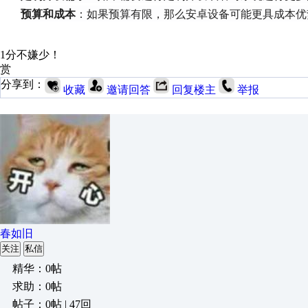
预算和成本
：如果预算有限，那么安卓设备可能更具成本优
1分不嫌少！
赏
分享到：
收藏
邀请回答
回复楼主
举报
春如旧
关注
私信
精华：0帖
求助：0帖
帖子：0帖 | 47回