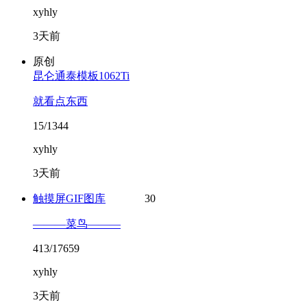
xyhly
3天前
原创
昆仑通泰模板1062Ti
就看点东西
15/1344
xyhly
3天前
触摸屏GIF图库
30
———菜鸟———
413/17659
xyhly
3天前