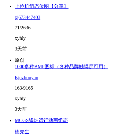
上位机组态位图【分享】
xj673447403
71/2636
xyhly
3天前
原创
1000多种BMP图标（各种品牌触摸屏可用）
fsjnzhouyan
163/9165
xyhly
3天前
MCGS锅炉运行动画组态
德先生