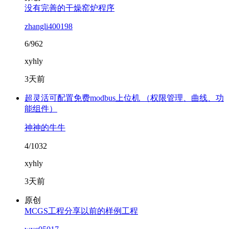
没有完善的干燥窑炉程序
zhangli400198
6/962
xyhly
3天前
超灵活可配置免费modbus上位机 （权限管理、曲线、功
能组件）
神神的牛牛
4/1032
xyhly
3天前
原创
MCGS工程分享以前的样例工程