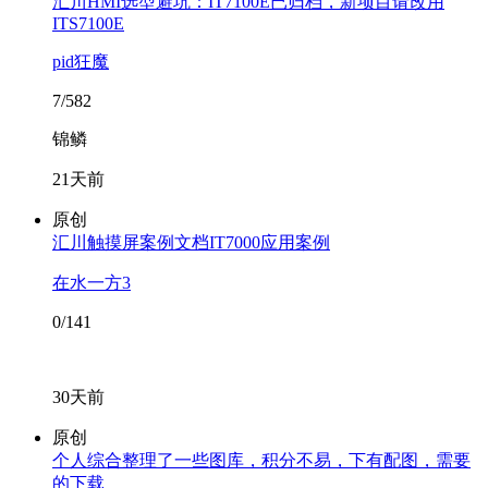
汇川HMI选型避坑：IT7100E已归档，新项目请改用
ITS7100E
pid狂魔
7/582
锦鳞
21天前
原创
汇川触摸屏案例文档IT7000应用案例
在水一方3
0/141
30天前
原创
个人综合整理了一些图库，积分不易，下有配图，需要
的下载