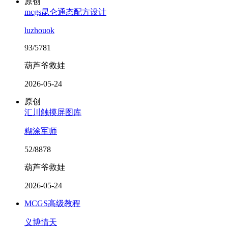
原创
mcgs昆仑通态配方设计
luzhouok
93/5781
葫芦爷救娃
2026-05-24
原创
汇川触摸屏图库
糊涂军师
52/8878
葫芦爷救娃
2026-05-24
MCGS高级教程
义博情天