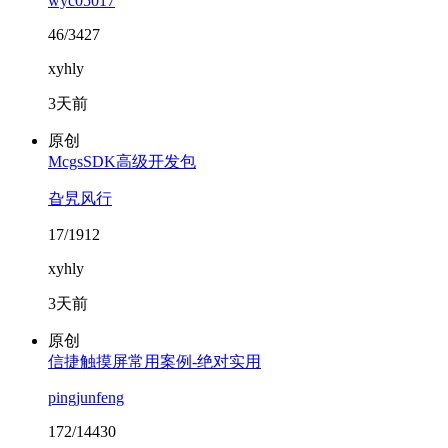
wyc05017
46/3427
xyhly
3天前
原创
McgsSDK高级开发包
旮旯风行
17/1912
xyhly
3天前
原创
信捷触摸屏常用案例-绝对实用
pingjunfeng
172/14430