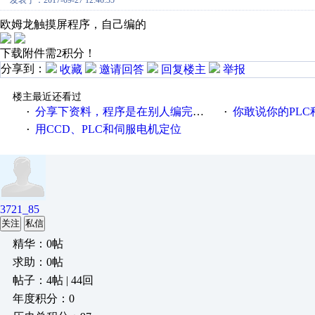
发表于：2017-09-27 12:46:35
欧姆龙触摸屏程序，自己编的
下载附件需2积分！
分享到：
收藏
邀请回答
回复楼主
举报
楼主最近还看过
分享下资料，程序是在别人编完的基础上改的
你敢说你的PLC程序写的好
·
·
用CCD、PLC和伺服电机定位
·
3721_85
关注
私信
精华：0帖
求助：0帖
帖子：4帖 | 44回
年度积分：0