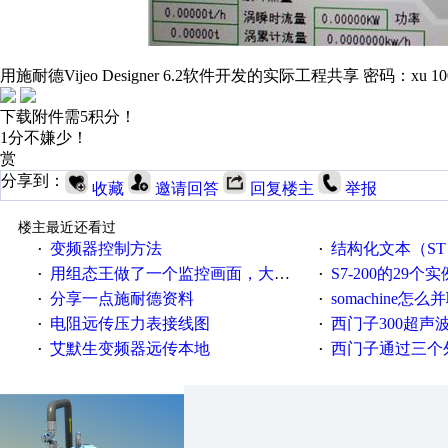
用施耐德Vijeo Designer 6.2软件开发的实际工程共享 密码：xu 10
下载附件需5积分！
1分不嫌少！
赏
分享到：
收藏
邀请回答
回复楼主
举报
楼主最近还看过
变频器控制方法
结构化文本（ST）写的MO
·
·
用组态王做了一个监控画面，大家给点意见
S7-200的29个实
·
·
分享一点施耐德资料
somachine怎
·
·
电阻远传压力表接线图
西门子300超声波焊
·
·
艾默生变频器远传本地
西门子通过三个外部
·
·