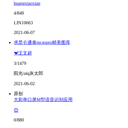
huangxiaoxian
4/840
LIN10663
2021-06-07
求昆仑通泰mcgspro精美图库
🐒王文超
3/1479
阳光/aiq灰太郎
2021-06-02
原创
大彩串口屏M型语音识别应用
😊
0/880