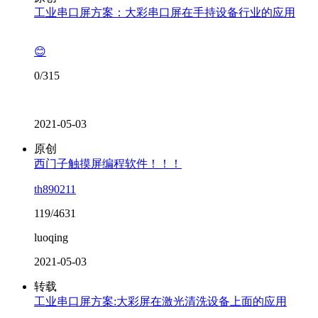
工业串口屏方案：大彩串口屏在手持设备行业的应用
😊
0/315
2021-05-03
原创
西门子触摸屏编程软件！！！
th890211
119/4631
luoqing
2021-05-03
转载
工业串口屏方案:大彩屏在激光清洗设备上面的应用