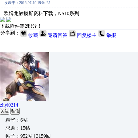
发表于：2016-07-19 19:04:25
欧姆龙触摸屏资料下载，NS10系列
下载附件需2积分！
分享到：
收藏
邀请回答
回复楼主
举报
zhyi0214
关注
私信
精华：6帖
求助：15帖
帖子：952帖 | 3159回