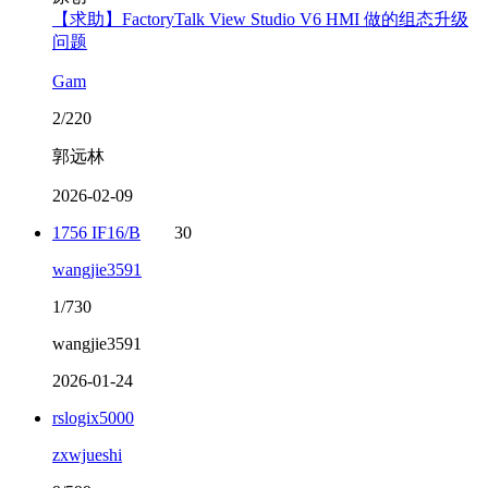
【求助】FactoryTalk View Studio V6 HMI 做的组态升级
问题
Gam
2/220
郭远林
2026-02-09
1756 IF16/B
30
wangjie3591
1/730
wangjie3591
2026-01-24
rslogix5000
zxwjueshi