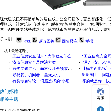
现代建筑已不再是单纯的居住或办公空间载体，更是智能化、
理模式，让建筑从“传统空间”蜕变为“智慧生命体”，实现降本
生与AI智能算法持续迭代，成为城市智慧建筑的主流形态，赋
分享到：
收藏
邀请回答
回复楼主
举报
楼主最近还看过
工业信息安全 让ICS为你做点什么
“工业信息安全周之我见”
·
·
浅谈信息安全及解决方案
7月7与安川来“
·
·
有奖专题讨论：面对低压变频故障，老手是这样解决的！
【德力西电气】三
·
·
寻秘笈、填问卷、赢无人机
谢谢刘工，问题
·
·
有奖专题讨论：伺服选择的“小细节大学问”奖励公告
等的就是你！快来领
·
·
热门招聘
客服
相关主题
官方公众号
智造工程师