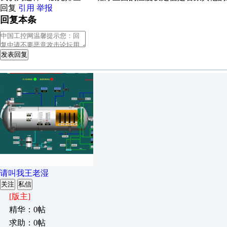
回复
引用
举报
回复本条
发表回复
请叫我王老湿
关注
私信
[版主]
精华：0帖
求助：0帖