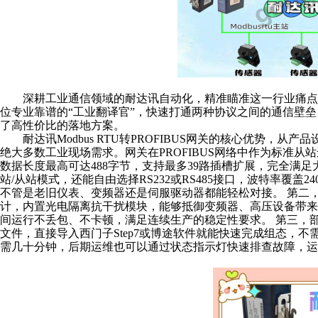
深耕工业通信领域的耐达讯自动化，精准瞄准这一行业痛点
位专业靠谱的“工业翻译官”，快速打通两种协议之间的通信壁
了高性价比的落地方案。
耐达讯
Modbus RTU转PROFIBUS网关的核心优势
绝大多数工业现场需求。网关在PROFIBUS网络中作为标准从站运行
数据长度最高可达488字节，支持最多39路插槽扩展，完全满足大
站/从站模式，还能自由选择RS232或RS485接口，波特率覆盖24
不管是老旧仪表、变频器还是伺服驱动器都能轻松对接。 第二，
计，内置光电隔离抗干扰模块，能够抵御变频器、高压设备带来
间运行不丢包、不卡顿，满足连续生产的稳定性要求。 第三，
文件，直接导入西门子Step7或博途软件就能快速完成组态，
需几十分钟，后期运维也可以通过状态指示灯快速排查故障，运