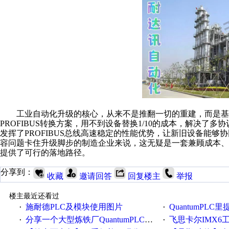
工业自动化升级的核心，从来不是推翻一切的重建，而是基
PROFIBUS转换方案，用不到设备替换1/10的成本，解决
发挥了PROFIBUS总线高速稳定的性能优势，让新旧设备能够
容问题卡住升级脚步的制造企业来说，这无疑是一套兼顾成本
提供了可行的落地路径。
分享到：
收藏
邀请回答
回复楼主
举报
楼主最近还看过
施耐德PLC及模块使用图片
QuantumPLC里提到的分
·
·
分享一个大型炼铁厂QuantumPLC双机冗余系统的程序，很有借鉴价值！
飞思卡尔IMX6
·
·