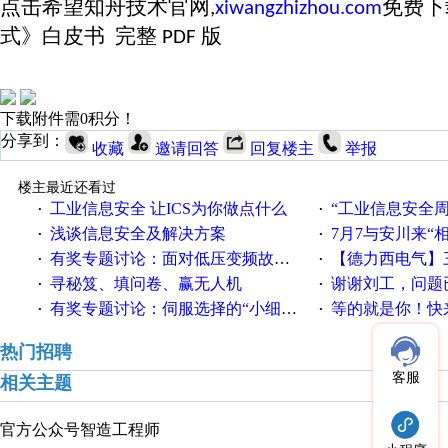
点击
希望知舟技术官网
免费下
,
xiwangzhizhou.com
式》白皮书 完整
版
PDF
下载附件需0积分！
分享到：
收藏
邀请回答
回复楼主
举报
楼主最近还看过
工业信息安全 让ICS为你做点什么
“工业信息安全周之我见”
·
·
浅谈信息安全及解决方案
7月7与安川来“
·
·
有奖专题讨论：面对低压变频故障，老手是这样解决的！
【德力西电气】三
·
·
寻秘笈、填问卷、赢无人机
谢谢刘工，问题
·
·
有奖专题讨论：伺服选择的“小细节大学问”奖励公告
等的就是你！快来领
·
·
热门招聘
客服
相关主题
官方公众号
智造工程师