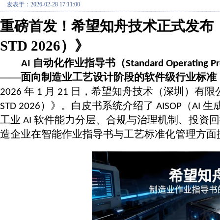
发表于：2026-02-28 17:11:00
重磅首发！希望知舟技术正式发布
STD 2026）》
自动化作业指导书（
AI
Standard Operating P
——面向制造业工艺设计阶段的软件级行业标准
年
月
日，希望知舟技术（深圳）有限
2026
1
21
）》。白皮书系统介绍了
（
生
STD 2026
AISOP
AI
工业
软件能力分层、合规与治理机制、投资回
AI
造企业在智能作业指导书与工艺标准化管理方面