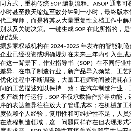
同方式，重构传统
编制流程。
通常可
SOP
AISOP
小时甚至数天缩短至数分钟到一小时，最终版本
代工程师，而是将其从大量重复性文档工作中解
别以及关键决策。一键生成
在此所指的，是
SOP
的结果。
据多家权威机构在
年发布的智能制造
2024–2025
企业已经投资或明确规划在未来三年内引入生成
在这一背景下，作业指导书（
）在不同行业
SOP
差异。在电子制造行业，新产品导入频繁、工艺
优化过程中不断调整，大量工程师时间被消耗在
间的工艺描述难以保持一致；在汽车制造行业，
多产线并行运行，
不仅承载操作指导功能，
SOP
序的表达差异往往放大了管理成本；在机械加工
度依赖个人经验，复用性和可维护性不足，人员
在流程制造领域，这一问题同样存在但表现形式
度要求高，
的准确性直接关系到稳定性与安