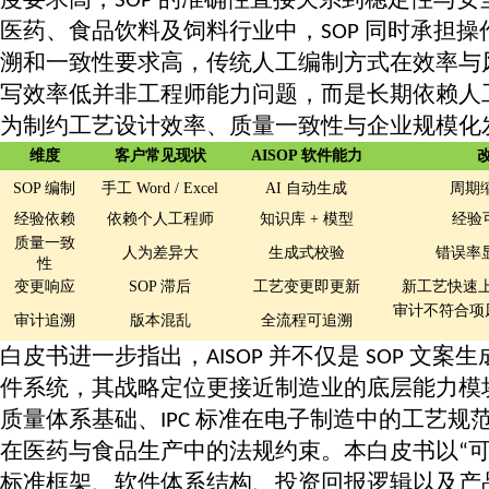
SOP
医药、食品饮料及饲料行业中，
同时承担操
SOP
溯和一致性要求高，传统人工编制方式在效率与
写效率低并非工程师能力问题，而是长期依赖人
为制约工艺设计效率、质量一致性与企业规模化
维度
客户常见现状
AISOP 软件能力
SOP 编制
手工
Word / Excel
AI 自动生成
周期
经验依赖
依赖个人工程师
知识库
+ 模型
经验
质量一致
人为差异大
生成式校验
错误率
性
变更响应
SOP 滞后
工艺变更即更新
新工艺快速
审计不符合项
审计追溯
版本混乱
全流程可追溯
白皮书进一步指出，
并不仅是
文案生
AISOP
SOP
件系统，其战略定位更接近制造业的底层能力模
质量体系基础、
标准在电子制造中的工艺规
IPC
在医药与食品生产中的法规约束。本白皮书以
“
标准框架、软件体系结构、投资回报逻辑以及产