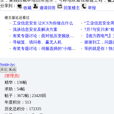
分享到：
收藏
邀请回答
回复楼主
举报
楼主最近还看过
工业信息安全 让ICS为你做点什么
“工业信息安全周之我见”
·
·
浅谈信息安全及解决方案
7月7与安川来“
·
·
有奖专题讨论：面对低压变频故障，老手是这样解决的！
【德力西电气】三
·
·
寻秘笈、填问卷、赢无人机
谢谢刘工，问题
·
·
有奖专题讨论：伺服选择的“小细节大学问”奖励公告
等的就是你！快来领
·
·
Smile-lyc
关注
私信
[管理员]
精华：136帖
求助：54帖
帖子：3672帖 | 23420回
年度积分：513
历史总积分：172335