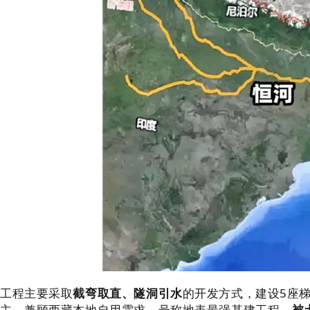
工程主要采取
截弯取直、隧洞引水
的开发方式，建设5座梯
主，兼顾西藏本地自用需求，号称地表最强基建工程，
被