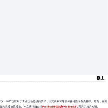
楼主
作为一种广泛应用于工业现场总线的技术，因其高效可靠的传输特性而备受青睐。然而，在某
备来实现协议转换。本文将详细介绍
ProfibusDP主站转ModbusRTU
网关的相关知识。