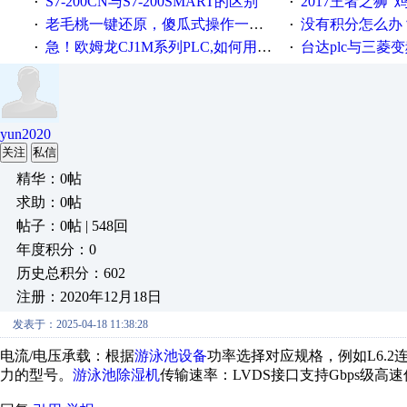
S7-200CN与S7-200SMART的区别
2017王者之狮“鸡”情签到
·
·
老毛桃一键还原，傻瓜式操作一键轻松备份还原；程序为向导式安装，一键即可实现自动备份或还原系统。
没有积分怎么办
·
·
急！欧姆龙CJ1M系列PLC,如何用时间控制变频器。要求时间在组态王中可以自由输入！拜托各位大神了！
台达plc与三菱
·
·
yun2020
关注
私信
精华：0帖
求助：0帖
帖子：0帖 | 548回
年度积分：0
历史总积分：602
注册：2020年12月18日
发表于：2025-04-18 11:38:28
电流/电压承载‌：根据
游泳池设备
功率选择对应规格，例如L6.2
力的型号。
游泳池除湿机
传输速率‌：LVDS接口支持Gbps级