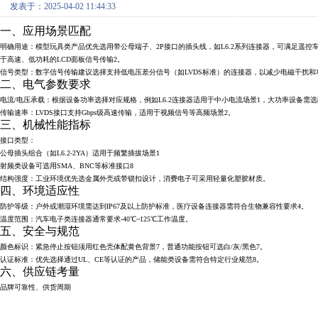
发表于：2025-04-02 11:44:33
一、应用场景匹配
明确用途‌：模型玩具类产品优先选用带公母端子、2P接口的插头线，如L6.2系列连接器，可满足遥控
于高速、低功耗的LCD面板信号传输‌2。
‌信号类型‌：数字信号传输建议选择支持低电压差分信号（如LVDS标准）的连接器，以减少电磁干扰和
二、电气参数要求
电流/电压承载‌：根据设备功率选择对应规格，例如L6.2连接器适用于中小电流场景‌1，大功率设备需
‌传输速率‌：LVDS接口支持Gbps级高速传输，适用于视频信号等高频场景‌2。
三、机械性能指标
接口类型‌：
公母插头组合（如L6.2-2YA）适用于频繁插拔场景‌1
射频类设备可选用SMA、BNC等标准接口‌8
‌结构强度‌：工业环境优先选金属外壳或带锁扣设计，消费电子可采用轻量化塑胶材质。
四、环境适应性
‌防护等级‌：户外或潮湿环境需达到IP67及以上防护标准，医疗设备连接器需符合生物兼容性要求‌4。
‌温度范围‌：汽车电子类连接器通常要求-40℃~125℃工作温度。
五、安全与规范
颜色标识‌：紧急停止按钮须用红色壳体配黄色背景‌7，普通功能按钮可选白/灰/黑色‌7。
‌认证标准‌：优先选择通过UL、CE等认证的产品，储能类设备需符合特定行业规范‌8。
六、供应链考量
品牌可靠性‌、供货周期‌