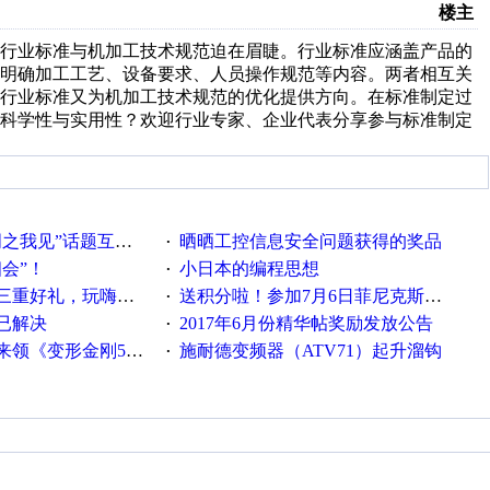
楼主
的行业标准与机加工技术规范迫在眉睫。行业标准应涵盖产品的
需明确加工工艺、设备要求、人员操作规范等内容。两者相互关
，行业标准又为机加工技术规范的优化提供方向。在标准制定过
的科学性与实用性？欢迎行业专家、企业代表分享参与标准制定
话题互动获奖名单发布公告
晒晒工控信息安全问题获得的奖品
·
相会”！
小日本的编程思想
·
重好礼，玩嗨夏日！
送积分啦！参加7月6日菲尼克斯在线研讨会即得
·
已解决
2017年6月份精华帖奖励发放公告
·
《变形金刚5》观影券
施耐德变频器（ATV71）起升溜钩
·