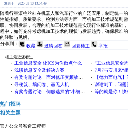
发表于：2025-03-13 13:54:49
随着行星滚柱丝杠在机器人和汽车行业的广泛应用，制定统一
性能指标、质量要求、检测方法等方面，而机加工技术规范则
联、协同发展，合理的机加工技术规范是实现行业标准的基础
程中，如何充分考虑机加工技术的现状与发展趋势，确保标准
的经验与见解。
分享到：
收藏
邀请回答
回复楼主
举报
楼主最近还看过
工业信息安全 让ICS为你做点什么
“工业信息安全周之我见”
·
·
浅谈信息安全及解决方案
7月7与安川来“
·
·
有奖专题讨论：面对低压变频故障，老手是这样解决的！
【德力西电气】三
·
·
寻秘笈、填问卷、赢无人机
谢谢刘工，问题
·
·
有奖专题讨论：伺服选择的“小细节大学问”奖励公告
等的就是你！快来领
·
·
热门招聘
相关主题
官方公众号
智造工程师