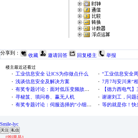
分享到：
收藏
邀请回答
回复楼主
举报
楼主最近还看过
工业信息安全 让ICS为你做点什么
“工业信息安全周之我见”
·
·
浅谈信息安全及解决方案
7月7与安川来“
·
·
有奖专题讨论：面对低压变频故障，老手是这样解决的！
【德力西电气】三
·
·
寻秘笈、填问卷、赢无人机
谢谢刘工，问题
·
·
有奖专题讨论：伺服选择的“小细节大学问”奖励公告
等的就是你！快来领
·
·
Smile-lyc
关注
私信
[管理员]