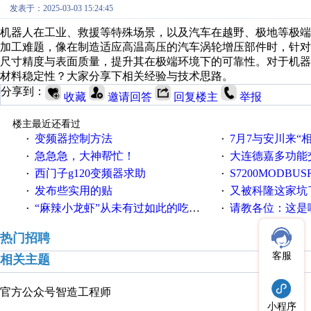
发表于：2025-03-03 15:24:45
机器人在工业、救援等特殊场景，以及汽车在越野、极地等极
加工难题，像在制造适应高温高压的汽车涡轮增压部件时，针
尺寸精度与表面质量，提升其在极端环境下的可靠性。对于机
材料稳定性？大家分享下相关经验与技术思路。
分享到：
收藏
邀请回答
回复楼主
举报
楼主最近还看过
变频器控制方法
7月7与安川来“
·
·
急急急，大神帮忙！
大连德嘉多功能
·
·
西门子g120变频器求助
S7200MODBUS
·
·
发布些实用的贴
又被科隆这家坑
·
·
“麻辣小龙虾”从未有过如此的吃法！
请教各位：这是哪
·
·
热门招聘
客服
相关主题
官方公众号
智造工程师
小程序