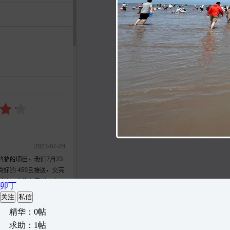
卯丁
关注
私信
精华：0帖
求助：1帖