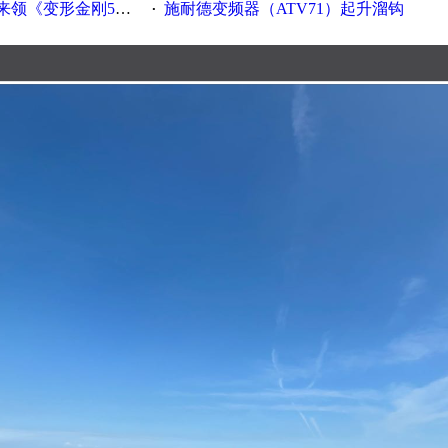
《变形金刚5》观影券
施耐德变频器（ATV71）起升溜钩
·