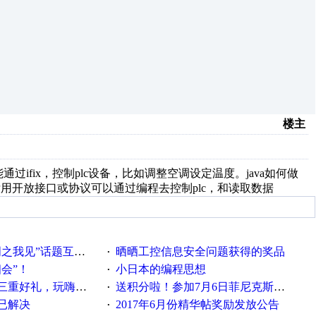
楼主
过ifix，控制plc设备，比如调整空调设定温度。java如何做
有没用开放接口或协议可以通过编程去控制plc，和读取数据
话题互动获奖名单发布公告
晒晒工控信息安全问题获得的奖品
·
相会”！
小日本的编程思想
·
重好礼，玩嗨夏日！
送积分啦！参加7月6日菲尼克斯在线研讨会即得
·
已解决
2017年6月份精华帖奖励发放公告
·