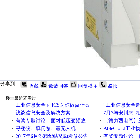
分享到：
收藏
邀请回答
回复楼主
举报
楼主最近还看过
工业信息安全 让ICS为你做点什么
“工业信息安全周之我见”
·
·
浅谈信息安全及解决方案
7月7与安川来“
·
·
有奖专题讨论：面对低压变频故障，老手是这样解决的！
【德力西电气】三
·
·
寻秘笈、填问卷、赢无人机
AbleCloud工业物
·
·
2017年6月份精华帖奖励发放公告
有奖专题讨论：伺服选择的
·
·