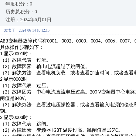
年度积分：0
历史总积分：0
注册：2024年6月01日
发表于：2024-06-14 10:12:15
变频器故障代码有
、
、
、
、
、
、
ABB
0001
0002
0003
0004
0006
0007
具体操作步骤如下：
显示
时：
1.
0001
（
）故障代表：过流。
1
（
）故障因素：输出电流超过了跳闸值。
2
（
）解决方法：查看电机负载，或者查看加速时间，或者查看
3
显示
时
2.
0002
（
）故障代表：过压。
1
（
）故障因素：中心电流直流电压过高。
变频器中心电路
2
200 V
闸值是
。
840V
（
）解决办法：查看过电压操控器，或者查看输入电源的稳态
3
刻。
显示
时：
3.
0003
（
）故障代表：跳闸。
1
（
）故障因素：变频器
温度过高。跳闸值是
。
2
IGBT
135°C