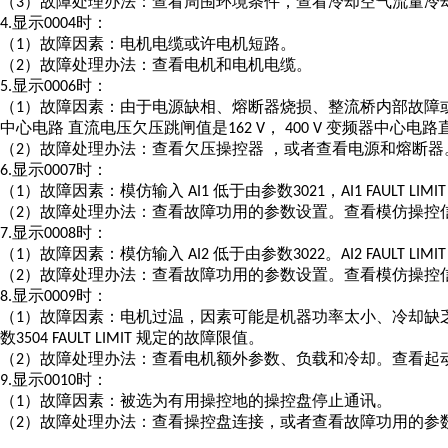
（
）故障处理办法：查看周围环境条件，查看冷却空气流量冷
3
显示
时：
4.
0004
（
）故障因素：电机电缆或许电机短路。
1
（
）故障处理办法：查看电机和电机电缆。
2
显示
时：
5.
0006
（
）故障因素：由于电源缺相、熔断器烧损、整流桥内部故障
1
中心电路 直流电压欠压跳闸值是
，
变频器中心电路
162 V
400 V
（
）故障处理办法：查看欠压操控器 ，或者查看电源和熔断器
2
显示
时：
6.
0007
（
）故障因素：模仿输入
低于由参数
，
1
AI1
3021
AI1 FAULT LIMI
（
）故障处理办法：查看故障功用的参数设置。查看模仿操控
2
显示
时：
7.
0008
（
）故障因素：模仿输入
低于由参数
。
1
AI2
3022
AI2 FAULT LIMI
（
）故障处理办法：查看故障功用的参数设置。查看模仿操控
2
显示
时：
8.
0009
（
）故障因素：电机过温，因素可能是机器功率太小、冷却缺
1
数
规定的故障限值。
3504 FAULT LIMIT
（
）故障处理办法：查看电机额外参数、负载和冷却。查看起
2
显示
时：
9.
0010
（
）故障因素：被选为有用操控地的操控盘停止通讯。
1
（
）故障处理办法：查看操控盘连接，或者查看故障功用的参
2