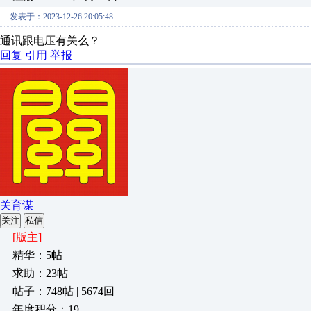
发表于：2023-12-26 20:05:48
通讯跟电压有关么？
回复
引用
举报
关育谋
关注
私信
[版主]
精华：5帖
求助：23帖
帖子：748帖 | 5674回
年度积分：19