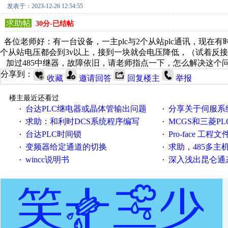
发表于：2023-12-26 12:54:55
求助帖
30分-已结帖
各位老师好：有一台设备，一主plc与2个从站plc通讯，现在有时好
个从站电压都会到3v以上，接到一块就会电压降低，（试着反接+
加过485中继器，故障依旧，请老师指点一下，怎么解决这个
分享到：
收藏
邀请回答
回复楼主
举报
楼主最近还看过
台达PLC继电器或晶体管输出问题
分享关于伺服系统电子
·
·
求助：和利时DCS系统程序编写
MCGS和三菱PL
·
·
台达PLC时间锁
Pro-face 工程
·
·
变频器给定通道的切换
求助，485多主
·
·
wincc说明书
深入浅出昆仑通态（
·
·