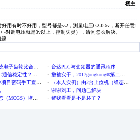
楼主
用有时不好用，型号都是ss2，测量电压0.2-0.6v，断开任意1
 -对调电压就是3v以上，控制失灵），请问怎么解决。
问题
齿轮比合理计算的方法
台达PLC与变频器的通讯程序
·
C通信稳定性？？？
撸袖实干，2017gongkong®第二届智造工程师节正式起航！
·
文件项目密码手工查看方法
（本人实例）由2台上位机（组态王）控制一套S7-300，一台计算机作为服务器，一台计算机作为客户机
·
机
谢谢刘工，问题已解决
·
MCGS）培训教程
帮我看看是不是坏了？
·