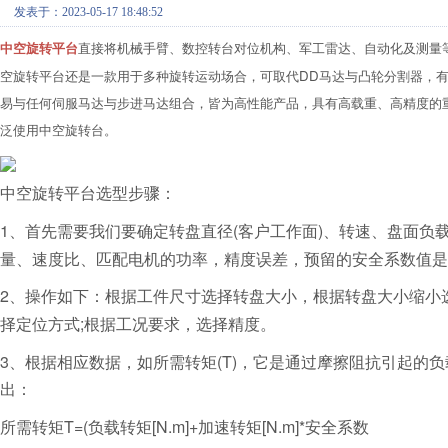
发表于：2023-05-17 18:48:52
中空旋转平台
直接将机械手臂、数控转台对位机构、军工雷达、自动化及测量
空旋转平台还是一款用于多种旋转运动场合，可取代DD马达与凸轮分割器，
易与任何伺服马达与步进马达组合，皆为高性能产品，具有高载重、高精度的
泛使用中空旋转台。
中空旋转平台选型步骤：
1、首先需要我们要确定转盘直径(客户工作面)、转速、盘面
量、速度比、匹配电机的功率，精度误差，预留的安全系数值是
2、操作如下：根据工件尺寸选择转盘大小，根据转盘大小缩小
择定位方式;根据工况要求，选择精度。
3、根据相应数据，如所需转矩(T)，它是通过摩擦阻抗引起的
出：
所需转矩T=(负载转矩[N.m]+加速转矩[N.m]*安全系数