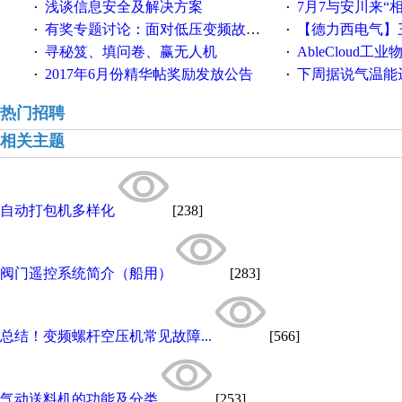
浅谈信息安全及解决方案
7月7与安川来“
·
·
有奖专题讨论：面对低压变频故障，老手是这样解决的！
【德力西电气】三
·
·
寻秘笈、填问卷、赢无人机
AbleCloud工业物
·
·
2017年6月份精华帖奖励发放公告
下周据说气温能
·
·
热门招聘
相关主题
自动打包机多样化
[238]
阀门遥控系统简介（船用）
[283]
总结！变频螺杆空压机常见故障...
[566]
气动送料机的功能及分类
[253]