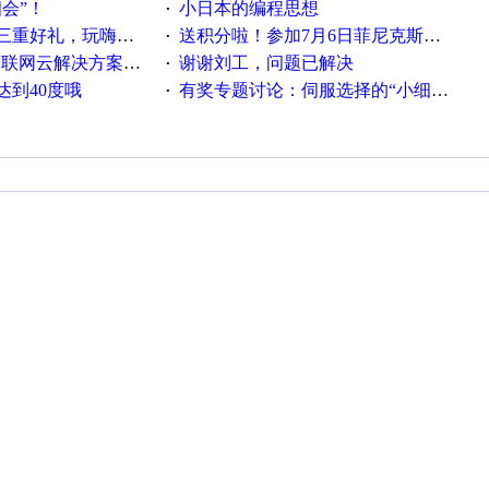
相会”！
小日本的编程思想
·
重好礼，玩嗨夏日！
送积分啦！参加7月6日菲尼克斯在线研讨会即得
·
联网云解决方案实践及应用
谢谢刘工，问题已解决
·
达到40度哦
有奖专题讨论：伺服选择的“小细节大学问”奖励公告
·