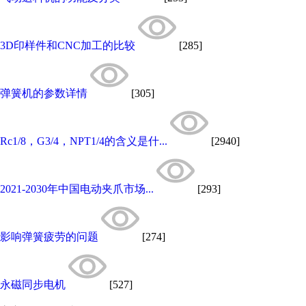
3D印样件和CNC加工的比较
[285]
弹簧机的参数详情
[305]
Rc1/8，G3/4，NPT1/4的含义是什...
[2940]
2021-2030年中国电动夹爪市场...
[293]
影响弹簧疲劳的问题
[274]
永磁同步电机
[527]