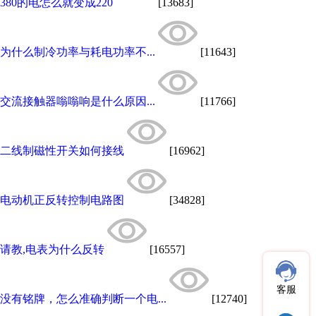
380的电怎么就变成220
[13683]
为什么制冷功率与耗电功率不...
[11643]
交流接触器嗡嗡响是什么原因...
[11766]
二线制磁性开关如何接线
[16962]
电动机正反转控制电路图
[34828]
请教,电表为什么反转
[16557]
客服
没有铭牌，怎么准确判断一个电...
[12740]