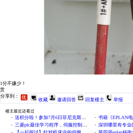
1分不嫌少！
赏
分享到：
收藏
邀请回答
回复楼主
举报
楼主最近还看过
送积分啦！参加7月6日菲尼克斯在线研讨会即得
书籍《EPLAN
·
·
三菱plc最佳学习程序，伺服控制，各种报警，注释详细，看的懂，学得快！
深圳哪里有专业
·
·
【一起探讨】针对机床业的伺服系统发展，您的期望是什么？
第四届eplan杯电气
·
·