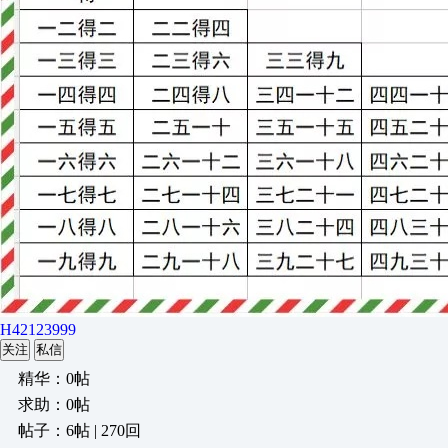
H42123999
关注
私信
精华：0帖
求助：0帖
帖子：6帖 | 270回