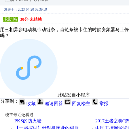
发表于：2023-04-20 09:39:59
求助帖
30分-未结帖
用三相异步电动机带动链条，当链条被卡住的时候变频器马上停
吗？
此帖发自小程序
分享到：
收藏
邀请回答
回复楼主
举报
楼主最近还看过
PKS的防火墙
2017王者之狮“鸡”情签到
·
·
【一起探讨】针对机床业的伺服系统发展，您的期望是什么？
中国工控网论坛版块
·
·