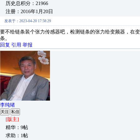
历史总积分：21966
注册：2016年1月20日
发表于：2023-04-20 17:58:29
要不给链条装个张力传感器吧，检测链条的张力给变频器，在
条。
回复
引用
举报
李纯绪
关注
私信
[版主]
精华：9帖
求助：1帖