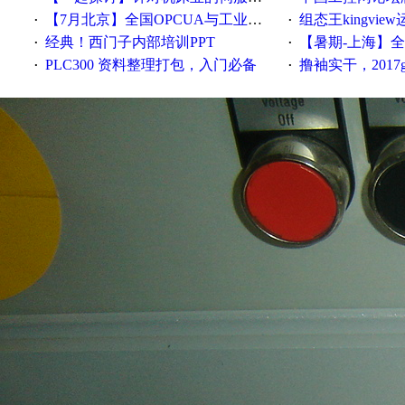
【7月北京】全国OPCUA与工业互联技术培训班通知！
组态王kingvi
·
·
经典！西门子内部培训PPT
【暑期-上海】全国工业4.
·
·
PLC300 资料整理打包，入门必备
撸袖实干，2017gongkong
·
·