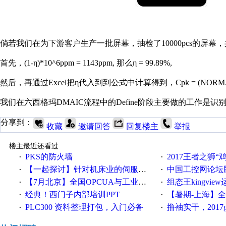
倘若我们在为下游客户生产一批屏幕，抽检了10000pcs的屏幕，共发现
首先，(1-η)*10^6ppm = 1143ppm, 那么η = 99.89%,
然后，再通过Excel把η代入到到公式中计算得到，Cpk = (NORM.INV(η,1.5,
我们在六西格玛DMAIC流程中的Define阶段主要做的工
分享到：
收藏
邀请回答
回复楼主
举报
楼主最近还看过
PKS的防火墙
2017王者之狮“鸡”情签到
·
·
【一起探讨】针对机床业的伺服系统发展，您的期望是什么？
中国工控网论坛版块
·
·
【7月北京】全国OPCUA与工业互联技术培训班通知！
组态王kingvi
·
·
经典！西门子内部培训PPT
【暑期-上海】全国工业4.
·
·
PLC300 资料整理打包，入门必备
撸袖实干，2017gongkong
·
·