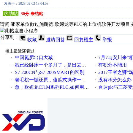
发表于：2023-02-02 13:04:03
求助帖
30分-未结帖
请问 哪家单位做过施耐德 欧姆龙等PLC的上位机软件开发项目
此帖发自小程序
分享到：
收藏
邀请回答
回复楼主
举报
楼主最近还看过
中国氮肥出口大减
7月7与安川来“
·
·
我已经卧床一个多月了，是出去安装机械手在高速遭遇车祸所致:大家工作都要特别注意啊
有积分不能用
·
·
S7-200CN与S7-200SMART的区别
2017王者之狮“鸡”情签到
·
·
老毛桃一键还原，傻瓜式操作一键轻松备份还原；程序为向导式安装，一键即可实现自动备份或还原系统。
没有积分怎么办
·
·
急！欧姆龙CJ1M系列PLC,如何用时间控制变频器。要求时间在组态王中可以自由输入！拜托各位大神了！
台达plc与三菱
·
·