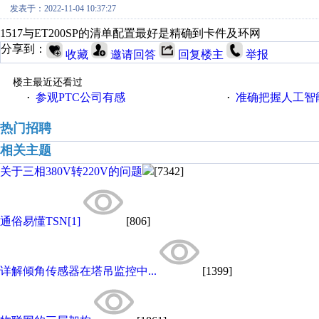
发表于：2022-11-04 10:37:27
1517与ET200SP的清单配置最好是精确到卡件及环网
分享到：
收藏
邀请回答
回复楼主
举报
楼主最近还看过
参观PTC公司有感
准确把握人工智
·
·
热门招聘
相关主题
关于三相380V转220V的问题
[7342]
通俗易懂TSN[1]
[806]
详解倾角传感器在塔吊监控中...
[1399]