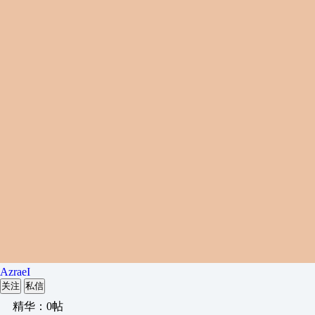
AzraeI
关注
私信
精华：0帖