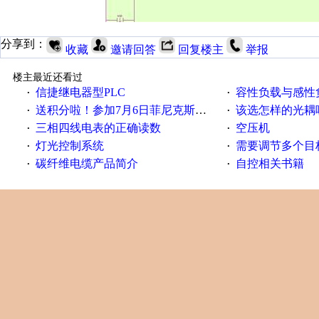
分享到：
收藏
邀请回答
回复楼主
举报
楼主最近还看过
信捷继电器型PLC
容性负载与感性负
·
·
送积分啦！参加7月6日菲尼克斯在线研讨会即得
该选怎样的光耦
·
·
三相四线电表的正确读数
空压机
·
·
灯光控制系统
需要调节多个目标的
·
·
碳纤维电缆产品简介
自控相关书籍
·
·