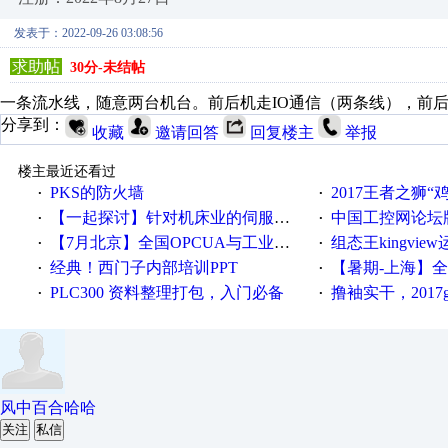
发表于：2022-09-26 03:08:56
求助帖
30分-未结帖
一条流水线，随意两台机台。前后机走IO通信（两条线），前
分享到：
收藏
邀请回答
回复楼主
举报
楼主最近还看过
PKS的防火墙
2017王者之狮“鸡”情签到
·
·
【一起探讨】针对机床业的伺服系统发展，您的期望是什么？
中国工控网论坛版块
·
·
【7月北京】全国OPCUA与工业互联技术培训班通知！
组态王kingvi
·
·
经典！西门子内部培训PPT
【暑期-上海】全国工业4.
·
·
PLC300 资料整理打包，入门必备
撸袖实干，2017gongkong
·
·
风中百合哈哈
关注
私信