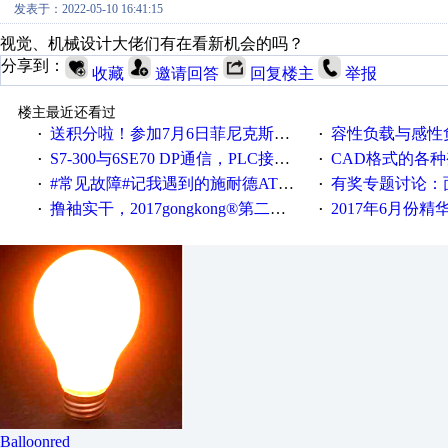
发表于：2022-05-10 16:41:15
视觉、机械设计大佬们有在看新机会的吗？
分享到：
收藏
邀请回答
回复楼主
举报
楼主最近还看过
送积分啦！参加7月6日菲尼克斯在线研讨会即得
容性负载与感性负
·
·
S7-300与6SE70 DP通信，PLC接收到数据不稳定
CAD格式的各
·
·
#常见故障#记我遇到的施耐德ATV12变频器故障
有奖专题讨论：面对低压变频
·
·
撸袖实干，2017gongkong®第二届智造工程师节正式起航！
2017年6月份
·
·
Balloonred