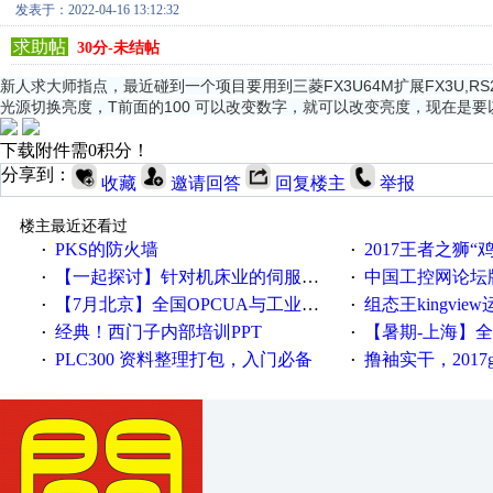
发表于：2022-04-16 13:12:32
求助帖
30分-未结帖
新人求大师指点，最近碰到一个项目要用到三菱FX3U64M扩展FX3U,RS23
光源切换亮度，T前面的100 可以改变数字，就可以改变亮度，现在是要
下载附件需0积分！
分享到：
收藏
邀请回答
回复楼主
举报
楼主最近还看过
PKS的防火墙
2017王者之狮“鸡”情签到
·
·
【一起探讨】针对机床业的伺服系统发展，您的期望是什么？
中国工控网论坛版块
·
·
【7月北京】全国OPCUA与工业互联技术培训班通知！
组态王kingvi
·
·
经典！西门子内部培训PPT
【暑期-上海】全国工业4.
·
·
PLC300 资料整理打包，入门必备
撸袖实干，2017gongkong
·
·