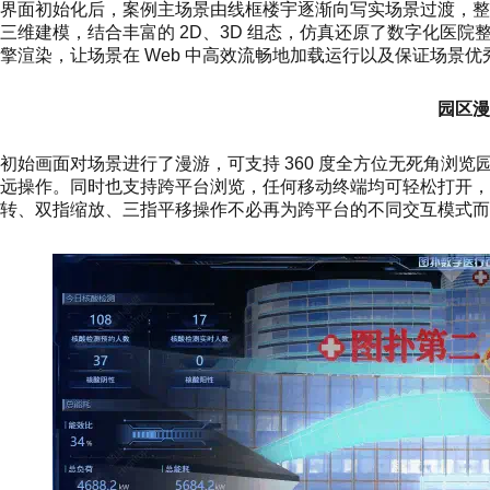
界面初始化后，案例主场景由线框楼宇逐渐向写实场景过渡，
三维建模，结合丰富的 2D、3D 组态，仿真还原了数字化医院整
擎渲染，让场景在 Web 中高效流畅地加载运行以及保证场景
园区漫
初始画面对场景进行了漫游，可支持 360 度全方位无死角浏览
远操作。同时也支持跨平台浏览，任何移动终端均可轻松打开，
转、双指缩放、三指平移操作不必再为跨平台的不同交互模式而