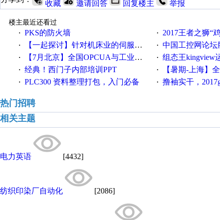
收藏
邀请回答
回复楼主
举报
楼主最近还看过
PKS的防火墙
2017王者之狮“鸡”情签到
·
·
【一起探讨】针对机床业的伺服系统发展，您的期望是什么？
中国工控网论坛版块
·
·
【7月北京】全国OPCUA与工业互联技术培训班通知！
组态王kingvi
·
·
经典！西门子内部培训PPT
【暑期-上海】全国工业4.
·
·
PLC300 资料整理打包，入门必备
撸袖实干，2017gongkong
·
·
热门招聘
相关主题
电力英语
[4432]
纺织印染厂自动化
[2086]