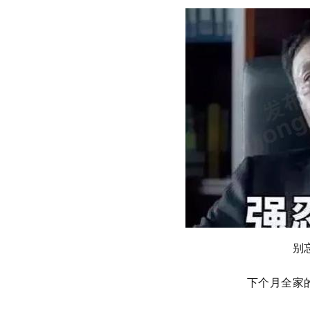
别
下个月全家