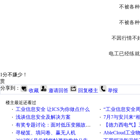
不被各种
不被各种
不因行情不
电工已经练就
1分不嫌少！
赏
分享到：
收藏
邀请回答
回复楼主
举报
楼主最近还看过
工业信息安全 让ICS为你做点什么
“工业信息安全周之我见”
·
·
浅谈信息安全及解决方案
7月7与安川来“
·
·
有奖专题讨论：面对低压变频故障，老手是这样解决的！
【德力西电气】三
·
·
寻秘笈、填问卷、赢无人机
AbleCloud工业物
·
·