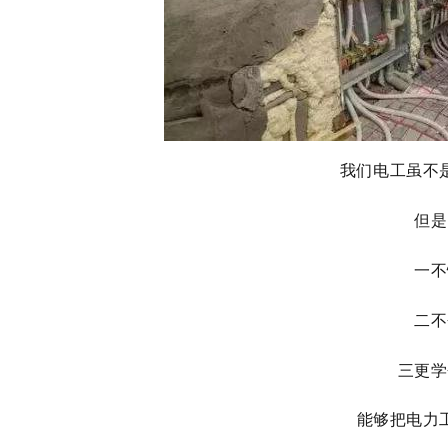
我们电工虽不
但是
一不
二不
三更学
能够把电力