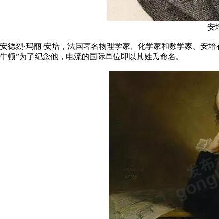
安培
安德烈·玛丽·安培，法国著名物理学家、化学家和数学家。安培在1
牛顿”为了纪念他，电流的国际单位即以其姓氏命名。