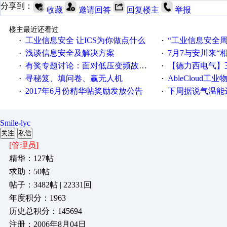
分享到：
收藏
邀请回答
回复楼主
举报
楼主最近还看过
工业信息安全 让ICS为你做点什么
“工业信息安全周之我见”
·
·
浅谈信息安全及解决方案
7月7与安川来“
·
·
有奖专题讨论：面对低压变频故障，老手是这样解决的！
【德力西电气】三
·
·
寻秘笈、填问卷、赢无人机
AbleCloud工业物
·
·
2017年6月份精华帖奖励发放公告
下周据说气温能
·
·
Smile-lyc
关注
私信
[管理员]
精华：127帖
求助：50帖
帖子：3482帖 | 22331回
年度积分：1963
历史总积分：145694
注册：2006年8月04日