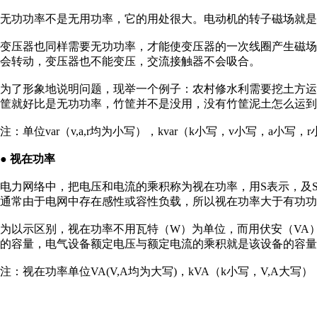
无功功率不是无用功率，它的用处很大。电动机的转子磁场就是
变压器也同样需要无功功率，才能使变压器的一次线圈产生磁
会转动，变压器也不能变压，交流接触器不会吸合。
为了形象地说明问题，现举一个例子：农村修水利需要挖土方
筐就好比是无功功率，竹筐并不是没用，没有竹筐泥土怎么运到
注：单位var（v,a,r均为小写），kvar（k小写，v小写，a小写，
● 视在功率
电力网络中，把电压和电流的乘积称为视在功率，用S表示，及S
通常由于电网中存在感性或容性负载，所以视在功率大于有功功
为以示区别，视在功率不用瓦特（W）为单位，而用伏安（VA
的容量，电气设备额定电压与额定电流的乘积就是该设备的容量
注：视在功率单位VA(V,A均为大写)，kVA（k小写，V,A大写）