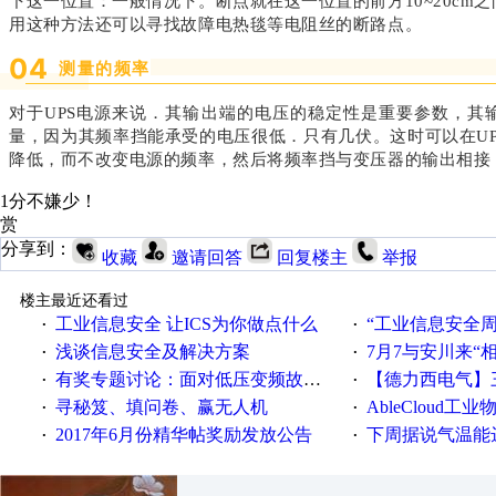
下这一位置：一般情况下。断点就在这一位置的前方10~20cm
用这种方法还可以寻找故障电热毯等电阻丝的断路点。
0
4
测量的频率
对于UPS电源来说．其输出端的电压的稳定性是重要参数，其
量，因为其频率挡能承受的电压很低．只有几伏。这时可以在UPS电
降低，而不改变电源的频率，然后将频率挡与变压器的输出相接，
1分不嫌少！
赏
分享到：
收藏
邀请回答
回复楼主
举报
楼主最近还看过
工业信息安全 让ICS为你做点什么
“工业信息安全周之我见”
·
·
浅谈信息安全及解决方案
7月7与安川来“
·
·
有奖专题讨论：面对低压变频故障，老手是这样解决的！
【德力西电气】三
·
·
寻秘笈、填问卷、赢无人机
AbleCloud工业物
·
·
2017年6月份精华帖奖励发放公告
下周据说气温能
·
·