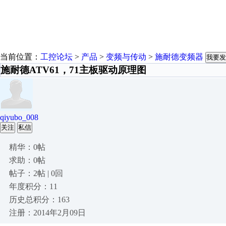
当前位置：
工控论坛
>
产品
>
变频与传动
>
施耐德变频器
我要发
施耐德ATV61，71主板驱动原理图
qiyubo_008
关注
私信
精华：0帖
求助：0帖
帖子：2帖 | 0回
年度积分：11
历史总积分：163
注册：2014年2月09日