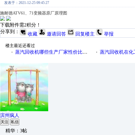
发表于：2021-12-25 09:45:27
施耐德ATV61、71变频器原厂原理图
下载附件需2积分！
分享到：
收藏
邀请回答
回复楼主
举报
楼主最近还看过
蒸汽回收机哪些生产厂家性价比高一些
蒸汽回收机在化
·
·
滨州疯人
关注
私信
精华：3帖