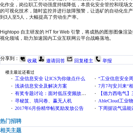
化作业，岗位职工劳动强度持续降低，本质化安全管控和现场文明生
的可视化技术，随时监控并进行故障预警，让选矿的自动化生产
到3人至5人，大幅提高了劳动生产率。
Hightopo 自主研发的 HT for Web 引擎，将成熟的
视化领域，助力加速国内工业互联网云平台战略落地。
分享到：
收藏
邀请回答
回复楼主
举报
楼主最近还看过
工业信息安全 让ICS为你做点什么
“工业信息安全周之我见”
·
·
浅谈信息安全及解决方案
7月7与安川来“
·
·
有奖专题讨论：面对低压变频故障，老手是这样解决的！
【德力西电气】三
·
·
寻秘笈、填问卷、赢无人机
AbleCloud工业物
·
·
2017年6月份精华帖奖励发放公告
下周据说气温能
·
·
热门招聘
相关主题