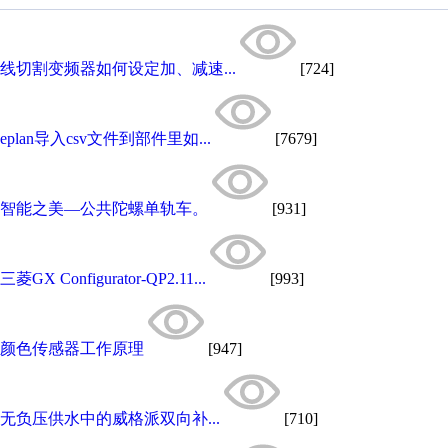
线切割变频器如何设定加、减速...
[724]
eplan导入csv文件到部件里如...
[7679]
智能之美—公共陀螺单轨车。
[931]
三菱GX Configurator-QP2.11...
[993]
颜色传感器工作原理
[947]
无负压供水中的威格派双向补...
[710]