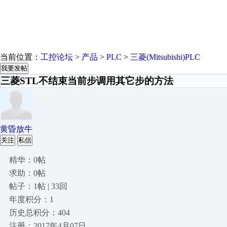
当前位置：
工控论坛
>
产品
>
PLC
>
三菱(Mitsubishi)PLC
我要发帖
三菱STL不结束当前步调用其它步的方法
黄昏放牛
关注
私信
精华：0帖
求助：0帖
帖子：1帖 | 33回
年度积分：1
历史总积分：404
注册：2017年4月07日