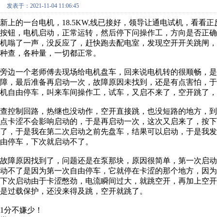
发表于：2021-11-04 11:06:45
新上的一台电机，18.5KW,线已接好，领导让通电试机，看
按钮，电机启动，正常运转，然后停下问操作工，方向是否正
机嗡了一声，没反应了，赶快跑去配电室，发现空开开关跳闸
种查，各种量，一切都正常。
旁边一个老师傅去现场给电机盘车，回来说电机转的很顺畅，
障，最后准备再启动一次，故障原因未找到，还是有点害怕，
机自由停车，叫来车间操作工，试车，又启不来了，空开跳了，
查控制回路，热继也没动作，空开直接跳，也没短路的地方，
点卡涩不会影响启动的，于是再启动一次，这次又启来了，按
了，于是我在第二次启动之前先盘车，结果可以启动，于是我
由停车，下次就启动不了。
故障原因找到了，问题还是在泵那块，原因很简单，第一次启
动不了是因为第一次自由停车，它就停在卡涩的那个地方，因
下次启动由于卡涩憋劲，电流瞬间过大，就跳空开，再加上空
是过载保护，还没来得及跳，空开就跳了。
1分不嫌少！