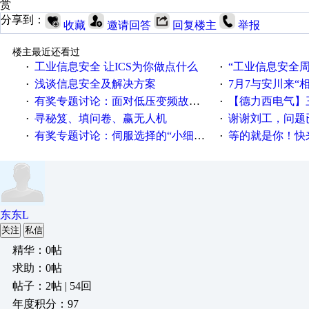
赏
分享到：
收藏
邀请回答
回复楼主
举报
楼主最近还看过
工业信息安全 让ICS为你做点什么
“工业信息安全周之我见”
·
·
浅谈信息安全及解决方案
7月7与安川来“
·
·
有奖专题讨论：面对低压变频故障，老手是这样解决的！
【德力西电气】三
·
·
寻秘笈、填问卷、赢无人机
谢谢刘工，问题
·
·
有奖专题讨论：伺服选择的“小细节大学问”奖励公告
等的就是你！快来领
·
·
东东L
关注
私信
精华：0帖
求助：0帖
帖子：2帖 | 54回
年度积分：97