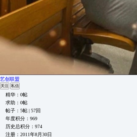
艺创联盟
关注
私信
精华：0帖
求助：0帖
帖子：5帖 | 57回
年度积分：969
历史总积分：974
注册：2011年8月30日