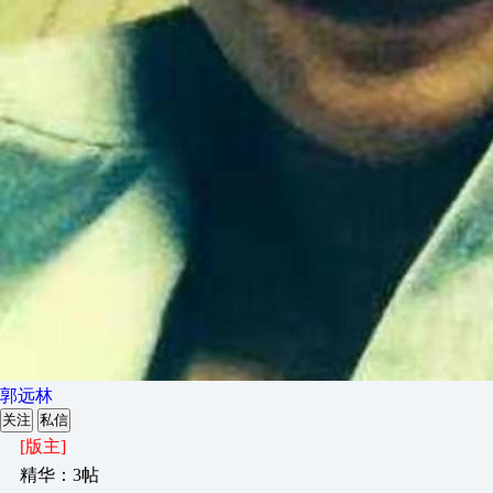
郭远林
关注
私信
[版主]
精华：3帖