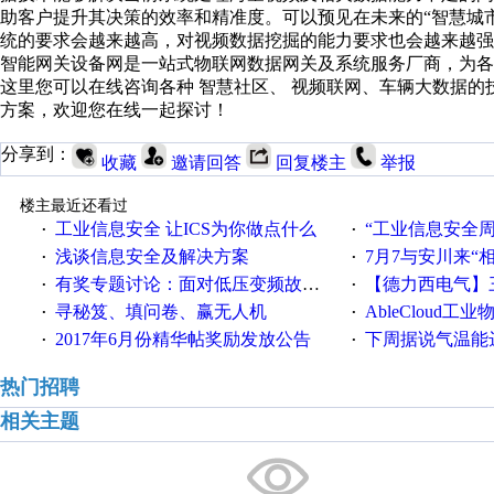
助客户提升其决策的效率和精准度。可以预见在未来的“智慧城
统的要求会越来越高，对视频数据挖掘的能力要求也会越来越强
智能网关设备网是一站式物联网数据网关及系统服务厂商，为
这里您可以在线咨询各种 智慧社区、 视频联网、车辆大数据
方案，欢迎您在线一起探讨！
分享到：
收藏
邀请回答
回复楼主
举报
楼主最近还看过
工业信息安全 让ICS为你做点什么
“工业信息安全周之我见”
·
·
浅谈信息安全及解决方案
7月7与安川来“
·
·
有奖专题讨论：面对低压变频故障，老手是这样解决的！
【德力西电气】三
·
·
寻秘笈、填问卷、赢无人机
AbleCloud工业物
·
·
2017年6月份精华帖奖励发放公告
下周据说气温能
·
·
热门招聘
相关主题