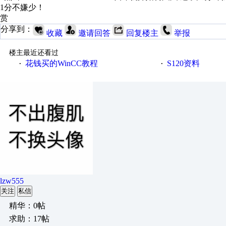
1分不嫌少！
赏
分享到：
收藏
邀请回答
回复楼主
举报
楼主最近还看过
花钱买的WinCC教程
S120资料
·
·
lzw555
关注
私信
精华：0帖
求助：17帖