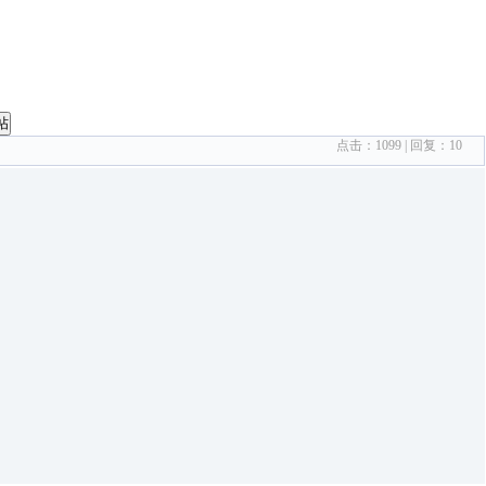
帖
点击：
1099
| 回复：
10