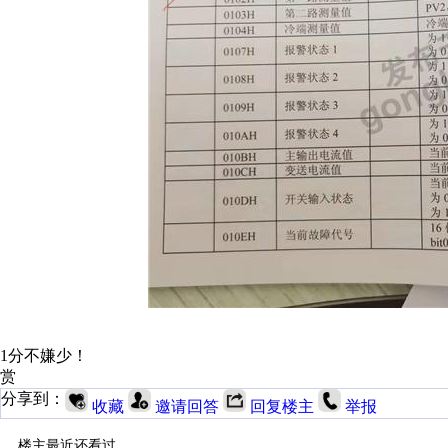
1分不嫌少！
赏
分享到：
收藏
邀请回答
回复楼主
举报
楼主最近还看过