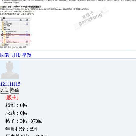
回复
引用
举报
121111115
关注
私信
[版主]
精华：0帖
求助：0帖
帖子：3帖 | 378回
年度积分：594