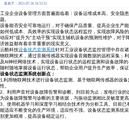
发表于：2021-07-26 16:53:52
工业企业设备管理方面普遍面临着：设备运维成本高、安全隐
题。
设备能否安全可靠地运行，对于确保产品质量、提高企业生产能
如何低成本、高效率的实现设备状态远程监控，实现故障风险的
动应对
提升为
主动干预
实现主辅机设备的预测性维护，对于
”
“
”
济效益都有着非常重要的现实意义。
云酷科技
设备状态监测系统
针对工业设备状态监控管理中存在诸
物联网技术，通过音频传感器实现设备音频数据的远程采集；
及
神经网络技术，实现设备运行状态的远程监测和设备故障的
AI
随时随地掌握设备运行状态，帮助企业用户提升生产效率，保证
设备状态监测系统创新点：
利用物联网技术进行设备状态监测。基于物联网传感器的设备
1.
性。
、利用声音对设备故障告警和诊断。到目前为止，发电行业的
2
为设备故障预警与诊断的主要依据，与振动监测相比灵敏度更高
、使用机器学习和深度学习相结合技术作为分析工具。目前已
3
能适应不断变化的生产环境，适应性不强。设备状态监测系统
别更加精准，提高设备稳定运行。