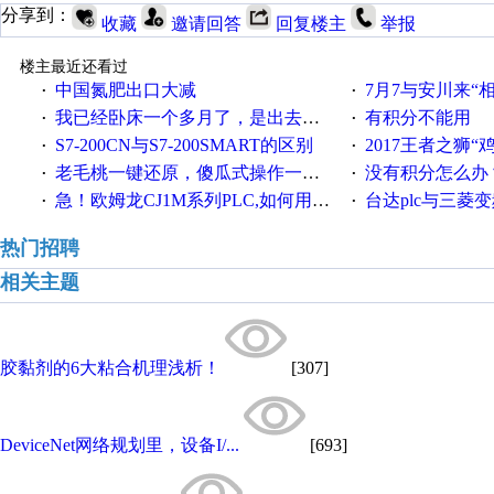
分享到：
收藏
邀请回答
回复楼主
举报
楼主最近还看过
中国氮肥出口大减
7月7与安川来“
·
·
我已经卧床一个多月了，是出去安装机械手在高速遭遇车祸所致:大家工作都要特别注意啊
有积分不能用
·
·
S7-200CN与S7-200SMART的区别
2017王者之狮“鸡”情签到
·
·
老毛桃一键还原，傻瓜式操作一键轻松备份还原；程序为向导式安装，一键即可实现自动备份或还原系统。
没有积分怎么办
·
·
急！欧姆龙CJ1M系列PLC,如何用时间控制变频器。要求时间在组态王中可以自由输入！拜托各位大神了！
台达plc与三菱
·
·
热门招聘
相关主题
胶黏剂的6大粘合机理浅析！
[307]
DeviceNet网络规划里，设备I/...
[693]