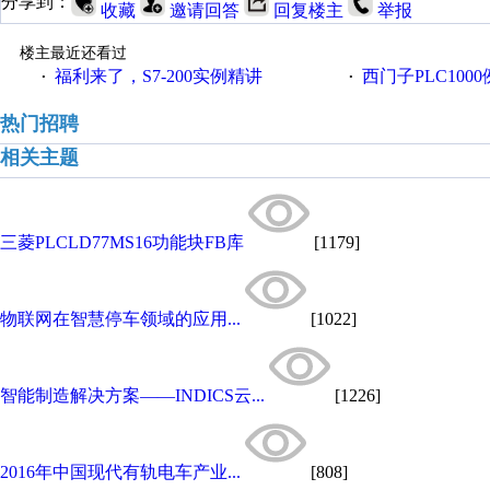
分享到：
收藏
邀请回答
回复楼主
举报
楼主最近还看过
福利来了，S7-200实例精讲
西门子PLC100
·
·
热门招聘
相关主题
三菱PLCLD77MS16功能块FB库
[1179]
物联网在智慧停车领域的应用...
[1022]
智能制造解决方案——INDICS云...
[1226]
2016年中国现代有轨电车产业...
[808]