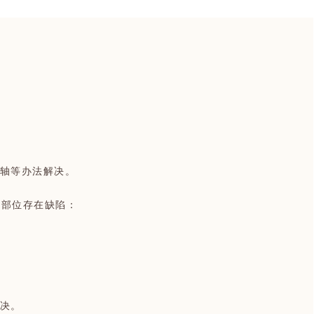
机轴等办法解决。
下部位存在缺陷：
。
解决。