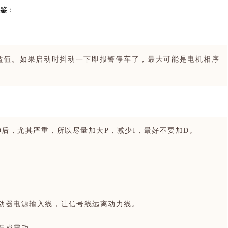
鉴：
益值。
如果启动时抖动一下即报警停车了，最大可能是电机相序
D后，尤其严重，所以尽量加大P，减少I，最好不要加D。
动器电源输入线，让信号线远离动力线。