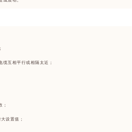
造成震动。
；
电缆互相平行或相隔太近；
数；
增大设置值；