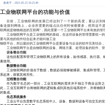
发表于：2021-05-25 16:25:49
工业物联网平台的功能与价值
目前，工业物联网的发展已经达到了一个新的高度，要认识到
备连接到网络上，企业所需要的端点比任何时候都要多，然而这不
联网就是物物相连的互联网”，因此需要一个工业物联网平台来有效的管
工业物联网平台是工业物联网的基础，在这些设备的管理需要统一的
要与其他的组件结合起来才能叫做工业
物联平台，所以最好的工业物联网平台是要设备与企业的软件完美结合，
工业物联网平台是由物联网的设备、网络方案、处理设备的软件、管
设备整合功能
这包括配置和管理工业物联网上的所有设备，如传感器、执行器、
素使用。
数据整合功能
工业物联网的价值在于数据，数据必须能够被捕获、集成和管理。
系起来，探索其相关性。
过程整合功能
作为数字生态的一部分，工业互联网的需求并不独立于商业运营之
此，工业互联网平台将物联网的逻辑集成到其他后端系统中，并将物联
的集成。
生态系统服务
工业云平台负责数字生态系统中人、设备、数据和设备可信交互的安