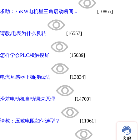
求助：75KW电机星三角启动瞬间...
[10865]
请教,电表为什么反转
[16557]
怎样学会PLC和触摸屏
[15039]
电流互感器正确接线法
[13834]
滑差电动机自动调速原理
[14700]
请教：压敏电阻如何选型？
[11061]
客服