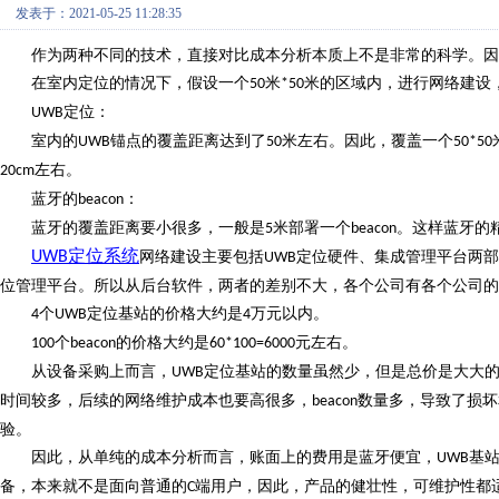
发表于：2021-05-25 11:28:35
作为两种不同的技术，直接对比成本分析本质上不是非常的科学。因
在室内定位的情况下，假设一个
米
米的区域内，进行网络建设
50
*50
定位：
UWB
室内的
锚点
的覆盖距离达到了
米左右。因此，覆盖一个
UWB
50
50*50
左右。
20cm
蓝牙的
：
beacon
蓝牙的覆盖距离要小很多，一般是
米部署一个
。这样蓝牙的
5
beacon
定位系统
UWB
网络建设主要包括
定位
硬件
、集成管理平台
两
部
UWB
位管理平台。所以从后台软件，两者的差别不大，各个公司有各个公司的
个
定位基站的价格大约是
万元以内。
4
UWB
4
个
的价格大约是
元左右。
100
beacon
60*100=6000
从设备采购上而言，
定位基站的数量虽然少，但是总价是大大
UWB
时间较多，后续的网络维护成本也要高很多，
数量多，导致了损坏
beacon
验。
因此，从单纯的成本分析而言，账面上的费用是蓝牙便宜，
基
UWB
备，本来就不是面向普通的
端用户，因此，产品的健壮性，可维护性都
C