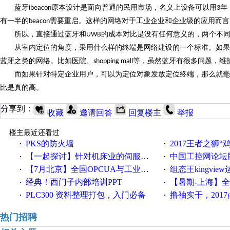
蓝牙
原本设计是面向普通的民用市场，名义上设备可以用
年
ibeacon
3
有一半的
需要重启。这样的网络对于工业企业和企业级的应用而言
beacon
所以，直接通过蓝牙和
的成本对比是没有任何意义的，两个不
UWB
从室内定位的角度，采用什么样的终端是网络建设的一个标准。如果
蓝牙之类的网络。比如医院、
等，虽然蓝牙有很多问题，维
shopping mall
而如果针对特定企业用户，可以为定位对象发放定位终端，那么就毫
比是真的高。
分享到：
收藏
邀请回答
回复楼主
举报
楼主最近还看过
PKS的防火墙
2017王者之狮“鸡”情签到
·
·
【一起探讨】针对机床业的伺服系统发展，您的期望是什么？
中国工控网论坛版块
·
·
【7月北京】全国OPCUA与工业互联技术培训班通知！
组态王kingvi
·
·
经典！西门子内部培训PPT
【暑期-上海】全国工业4.
·
·
PLC300 资料整理打包，入门必备
撸袖实干，2017gongkong
·
·
热门招聘