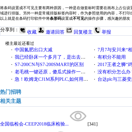
将条码设置成不可见主要有两种原因，一种是在做套标时需要在画布上占位设
域进行排版。另外一种是常规排版标签内容时，作为参照使用的内容，不打印
以上就是在条码打印软件中将
条形码
设置成
不可见
的操作步骤，感兴趣的朋友
分享到：
收藏
邀请回答
回复楼主
举报
楼主最近还看过
中国氮肥出口大减
7月7与安川来“
·
·
我已经卧床一个多月了，是出去安装机械手在高速遭遇车祸所致:大家工作都要特别注意啊
有积分不能用
·
·
S7-200CN与S7-200SMART的区别
2017王者之狮“鸡”情签到
·
·
老毛桃一键还原，傻瓜式操作一键轻松备份还原；程序为向导式安装，一键即可实现自动备份或还原系统。
没有积分怎么办
·
·
急！欧姆龙CJ1M系列PLC,如何用时间控制变频器。要求时间在组态王中可以自由输入！拜托各位大神了！
台达plc与三菱
·
·
热门招聘
相关主题
全国临检会-CEEP2018临床检验...
[341]