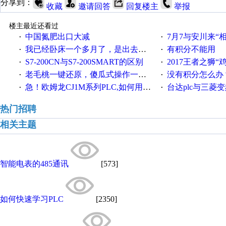
分享到：
收藏
邀请回答
回复楼主
举报
楼主最近还看过
中国氮肥出口大减
7月7与安川来“
·
·
我已经卧床一个多月了，是出去安装机械手在高速遭遇车祸所致:大家工作都要特别注意啊
有积分不能用
·
·
S7-200CN与S7-200SMART的区别
2017王者之狮“鸡”情签到
·
·
老毛桃一键还原，傻瓜式操作一键轻松备份还原；程序为向导式安装，一键即可实现自动备份或还原系统。
没有积分怎么办
·
·
急！欧姆龙CJ1M系列PLC,如何用时间控制变频器。要求时间在组态王中可以自由输入！拜托各位大神了！
台达plc与三菱
·
·
热门招聘
相关主题
智能电表的485通讯
[573]
如何快速学习PLC
[2350]